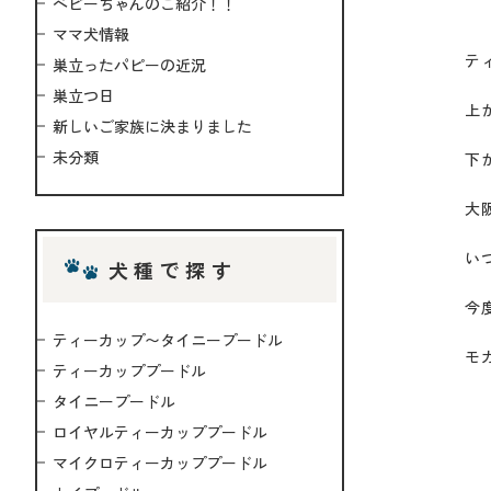
ベビーちゃんのご紹介！！
ママ犬情報
テ
巣立ったパピーの近況
巣立つ日
上
新しいご家族に決まりました
未分類
下
大
い
犬種で探す
今
ティーカップ〜タイニープードル
モ
ティーカッププードル
タイニープードル
ロイヤルティーカッププードル
マイクロティーカッププードル