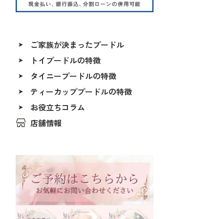
ご家族が決まったプードル
トイプードルの特徴
ALL
タイニープードルの特徴
香川県
北海道
ティーカッププードルの特徴
福島県
お役立ちコラム
茨城県
店舗情報
埼玉県
千葉県
東京都
神奈川県
石川県
福井県
岐阜県
静岡県
長野県