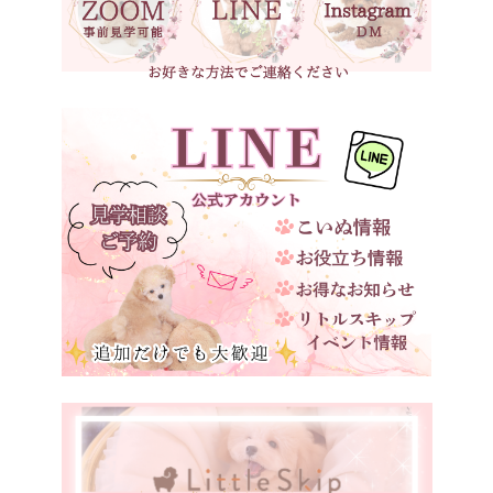
ブラウンタン
愛知県
三重県
ベージュ
滋賀県
京都府
大阪府
兵庫県
奈良県
和歌山県
鳥取県
島根県
岡山県
広島県
山口県
徳島県
愛媛県