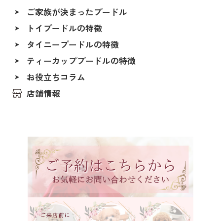
レッド〜アプリコット系
ご家族が決まったプードル
シャンパン
トイプードルの特徴
ALL
シルバー＆ホワイト
タイニープードルの特徴
香川県
ペールホーン
ティーカッププードルの特徴
北海道
ブルー
福島県
お役立ちコラム
レッド（レッド・フォーン）
茨城県
店舗情報
アプリコット（オレンジ・フォーン）
埼玉県
クリーム（ペール・フォーン）
千葉県
東京都
シルバー（グレー）
神奈川県
ホワイト
石川県
ブラック
福井県
ブラックタン
岐阜県
シルバーベージュ
静岡県
ブラウン
長野県