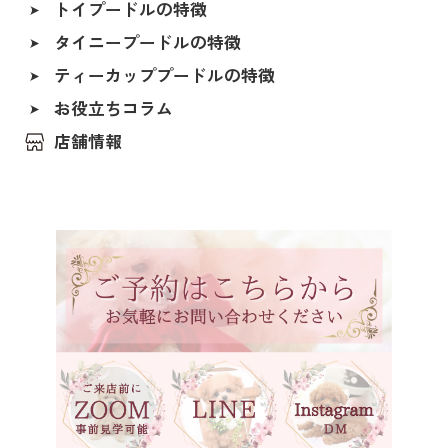
トイプードルの特徴
ALL
シルバー＆ホワイト
タイニープードルの特徴
香川県
ペールホーン
ティーカッププードルの特徴
北海道
ブルー
福島県
お役立ちコラム
レッド（レッド・フォーン）
茨城県
店舗情報
アプリコット（オレンジ・フォーン）
埼玉県
クリーム（ペール・フォーン）
千葉県
東京都
シルバー（グレー）
神奈川県
ホワイト
石川県
ブラック
福井県
ブラックタン
岐阜県
シルバーベージュ
静岡県
ブラウン
長野県
ブラウンタン
愛知県