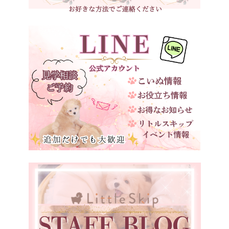
三重県
ベージュ
滋賀県
京都府
大阪府
兵庫県
奈良県
和歌山県
鳥取県
島根県
岡山県
広島県
山口県
徳島県
愛媛県
福岡県
宮崎県