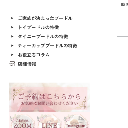
時
ご家族が決まったプードル
トイプードルの特徴
ALL
タイニープードルの特徴
香川県
北海道
ティーカッププードルの特徴
福島県
お役立ちコラム
茨城県
店舗情報
埼玉県
千葉県
東京都
神奈川県
石川県
福井県
岐阜県
静岡県
長野県
愛知県