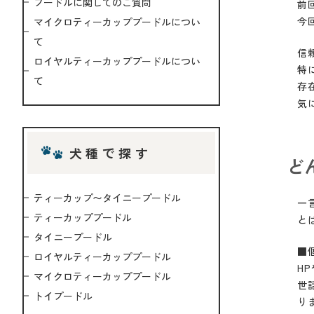
プードルに関してのご質問
前
今
マイクロティーカッププードルについ
て
信
ロイヤルティーカッププードルについ
特
て
存
気
犬種で探す
ど
ティーカップ〜タイニープードル
一
ティーカッププードル
と
タイニープードル
■
ロイヤルティーカッププードル
H
マイクロティーカッププードル
世
トイプードル
り