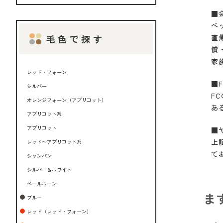
■
ペ
毛色で探す
直
償
家
レッド・フォーン
■
シルバー
F
オレンジフォーン（アプリコット）
あ
アプリコット系
アプリコット
■
上
レッド〜アプリコット系
て
シャンパン
シルバー＆ホワイト
ペールホーン
ま
ブルー
レッド（レッド・フォーン）