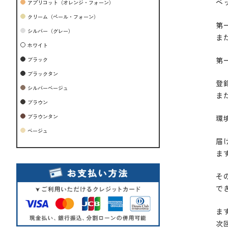
ペ
アプリコット（オレンジ・フォーン）
クリーム（ペール・フォーン）
第
シルバー（グレー）
ま
ホワイト
第
ブラック
ブラックタン
登
シルバーベージュ
ま
ブラウン
ブラウンタン
環
ベージュ
届
ま
そ
で
ま
次