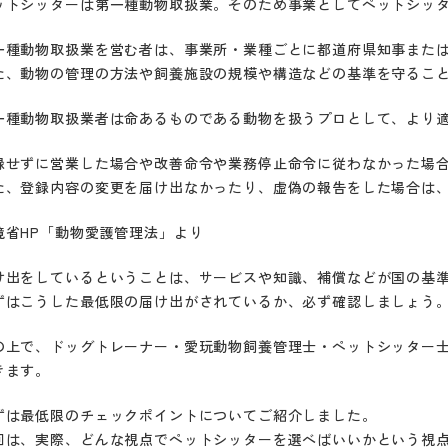
ットシッターは第一種動物取扱業。そのため事業としてペットシッ
一種動物取扱業を営む者は、事業所・業種ごとに都道府県知事また
た、動物の管理の方法や飼養施設の規模や構造などの基準を守るこ
一種動物取扱業者は命あるものである動物を扱うプロとして、より
録せずに営業した場合や改善命令や業務停止命令に従わなかった場合
た、登録内容の変更を届け出なかったり、虚偽の報告をした場合は、
境省HP「動物愛護管理法」より
け出をしているということは、サービスや知識、補償などが国の基
ずはこうした最低限の届け出がされているか、必ず確認しましょう
の上で、ドッグトレーナー・愛玩動物飼養管理士・ペットシッター
きます。
ずは最低限のチェックポイントについてご紹介しました。
回は、実際、どんな視点でペットシッターを選べばいいかという視