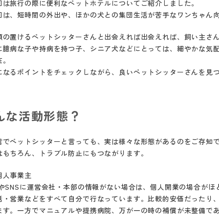
回は旅行の際に便利なペットホテルについてご紹介しました。
回は、短時間の外出や、ほかの犬との集団生活が苦手なワンちゃん
頼の置けるペットシッターさんと出会えれば出会えれば、飼い主さ
に臆病な子や持病を持つ子、シニア犬などにとっては、細やかな気
在。
になるポイントをチェックしながら、良いペットシッターさんを見
んな活動形態？
言でペットシッターと言っても、実は様々な形態があるのをご存知
はもちろん、トラブル防止にもつながります。
個人事業主
PやSNSに運営会社・本部の情報がない場合は、個人開業の場合が
話・営業などをすべて自分で行なっています。比較的安価だったり
ます。一方でマニュアルや提携病院、万が一の時の補償が未整備で