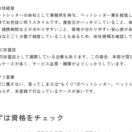
会社経営
ットシッターの会社として事務所を持ち、ペットシッター業を経営
帰でお世話に伺うスタイルです。運営元がハッキリしていること、
・提携病院などが分かりやすいこと、価格が分かりやすい安心感が
族などごく少数で経営していることもあるため、会社規模を確認し
FC加盟店
Cの加盟店として展開している企業もあります。この場合、本部が窓
るケースが多く、サービス品質・補償がよりしっかりしています。
ヤミ営業
記に属さない、言ってしまえば“もぐり”のペットシッター。ペット
おらず、未登録で行なっているケースが多いです。
ずは資格をチェック