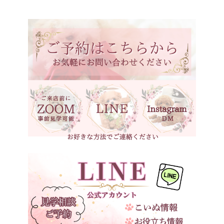
東京都
シルバー（グレー）
神奈川県
ホワイト
石川県
ブラック
福井県
ブラックタン
岐阜県
シルバーベージュ
静岡県
ブラウン
長野県
ブラウンタン
愛知県
三重県
ベージュ
滋賀県
京都府
大阪府
兵庫県
奈良県
和歌山県