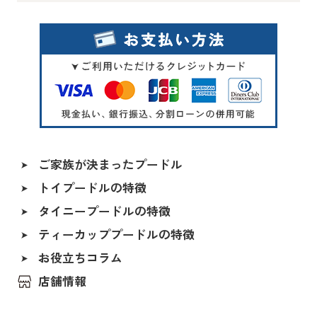
タイニープードル
ロイヤルティーカッププードル
レッド・フォーン
マイクロティーカッププードル
シルバー
トイプードル
オレンジフォーン（アプリコット）
アプリコット系
アプリコット
レッド〜アプリコット系
ご家族が決まったプードル
シャンパン
トイプードルの特徴
ALL
シルバー＆ホワイト
タイニープードルの特徴
香川県
ペールホーン
ティーカッププードルの特徴
北海道
ブルー
福島県
お役立ちコラム
レッド（レッド・フォーン）
茨城県
店舗情報
アプリコット（オレンジ・フォーン）
埼玉県
クリーム（ペール・フォーン）
千葉県