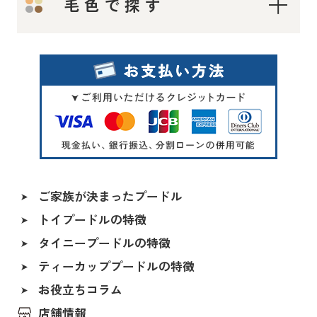
毛色で探す
ティーカッププードル
タイニープードル
ロイヤルティーカッププードル
レッド・フォーン
マイクロティーカッププードル
シルバー
トイプードル
オレンジフォーン（アプリコット）
アプリコット系
アプリコット
レッド〜アプリコット系
ご家族が決まったプードル
シャンパン
トイプードルの特徴
ALL
シルバー＆ホワイト
タイニープードルの特徴
香川県
ペールホーン
ティーカッププードルの特徴
北海道
ブルー
福島県
お役立ちコラム
レッド（レッド・フォーン）
茨城県
店舗情報