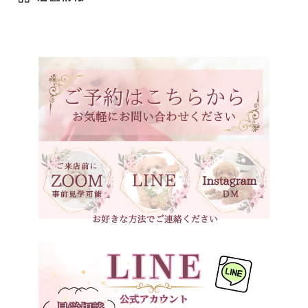
アプリコット（オレンジ・フォーン）
埼玉県
クリーム（ペール・フォーン）
千葉県
東京都
シルバー（グレー）
神奈川県
ホワイト
石川県
ブラック
福井県
ブラックタン
岐阜県
シルバーベージュ
静岡県
ブラウン
長野県
ブラウンタン
愛知県
三重県
ベージュ
滋賀県
京都府
大阪府
兵庫県