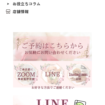
福島県
お役立ちコラム
レッド（レッド・フォーン）
茨城県
店舗情報
アプリコット（オレンジ・フォーン）
埼玉県
クリーム（ペール・フォーン）
千葉県
東京都
シルバー（グレー）
神奈川県
ホワイト
石川県
ブラック
福井県
ブラックタン
岐阜県
シルバーベージュ
静岡県
ブラウン
長野県
ブラウンタン
愛知県
三重県
ベージュ
滋賀県
京都府
大阪府