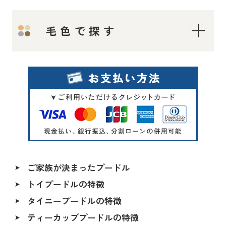
ティーカップ〜タイニープードル
毛色で探す
ティーカッププードル
タイニープードル
ロイヤルティーカッププードル
レッド・フォーン
マイクロティーカッププードル
シルバー
トイプードル
オレンジフォーン（アプリコット）
アプリコット系
アプリコット
レッド〜アプリコット系
ご家族が決まったプードル
シャンパン
トイプードルの特徴
ALL
シルバー＆ホワイト
タイニープードルの特徴
香川県
ペールホーン
ティーカッププードルの特徴
北海道
ブルー