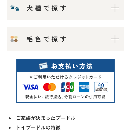
犬種で探す
ティーカップ〜タイニープードル
毛色で探す
ティーカッププードル
タイニープードル
ロイヤルティーカッププードル
レッド・フォーン
マイクロティーカッププードル
シルバー
トイプードル
オレンジフォーン（アプリコット）
アプリコット系
アプリコット
レッド〜アプリコット系
ご家族が決まったプードル
シャンパン
トイプードルの特徴
ALL
シルバー＆ホワイト