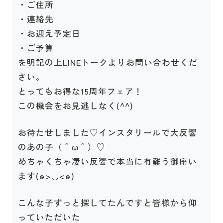
・ご住所
・連絡先
・お迎え予定日
・ご予算
を明記の上LINEトークよりお問い合わせくだ
さい。
とってもお得な15周年フェア！
この機会をお見逃しなく(^^)
お待たせしました♡インスタリールで大反響
のあの子（＾ω＾）♡
めちゃくちゃ凄い反響で本当に有難う御座い
ます(๑>◡<๑)
こんな子ずっと探してたんですと皆様から仰
っていただいた