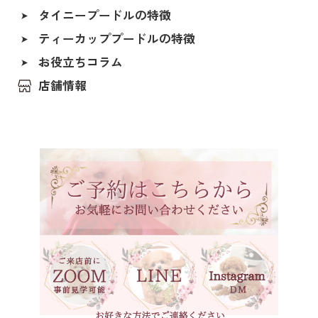
タイニープードルの特徴
香川県
ペールホーン
ティーカッププードルの特徴
北海道
ブルー
福島県
お役立ちコラム
レッド（レッド・フォーン）
茨城県
店舗情報
アプリコット（オレンジ・フォーン）
埼玉県
クリーム（ペール・フォーン）
千葉県
東京都
シルバー（グレー）
神奈川県
ホワイト
石川県
ブラック
福井県
ブラックタン
岐阜県
シルバーベージュ
静岡県
ブラウン
長野県
ブラウンタン
愛知県
三重県
ベージュ