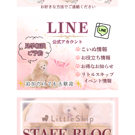
三重県
ベージュ
滋賀県
京都府
大阪府
兵庫県
奈良県
和歌山県
鳥取県
島根県
岡山県
広島県
山口県
徳島県
愛媛県
福岡県
宮崎県