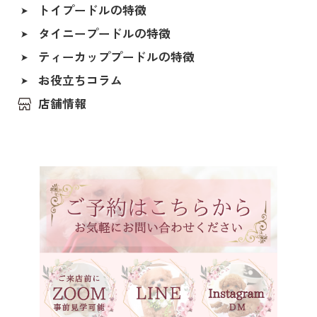
トイプードルの特徴
ALL
シルバー＆ホワイト
タイニープードルの特徴
香川県
ペールホーン
ティーカッププードルの特徴
北海道
ブルー
福島県
お役立ちコラム
レッド（レッド・フォーン）
茨城県
店舗情報
アプリコット（オレンジ・フォーン）
埼玉県
クリーム（ペール・フォーン）
千葉県
東京都
シルバー（グレー）
神奈川県
ホワイト
石川県
ブラック
福井県
ブラックタン
岐阜県
シルバーベージュ
静岡県
ブラウン
長野県
ブラウンタン
愛知県