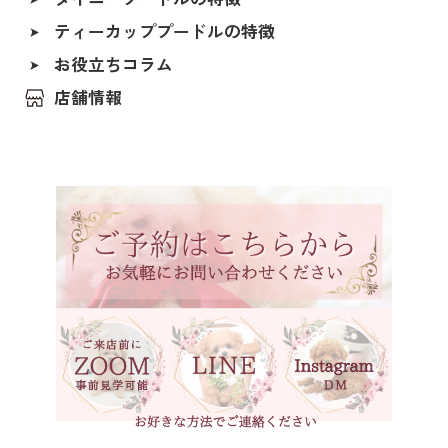
香川県
ペールホーン
ティーカッププードルの特徴
北海道
ブルー
福島県
お役立ちコラム
レッド（レッド・フォーン）
茨城県
店舗情報
アプリコット（オレンジ・フォーン）
埼玉県
クリーム（ペール・フォーン）
千葉県
東京都
シルバー（グレー）
神奈川県
ホワイト
石川県
ブラック
福井県
ブラックタン
岐阜県
シルバーベージュ
静岡県
ブラウン
長野県
ブラウンタン
愛知県
三重県
ベージュ
滋賀県