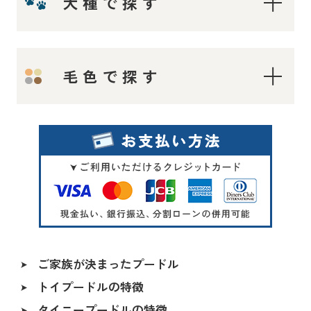
犬種で探す
ティーカップ〜タイニープードル
毛色で探す
ティーカッププードル
タイニープードル
ロイヤルティーカッププードル
レッド・フォーン
マイクロティーカッププードル
シルバー
トイプードル
オレンジフォーン（アプリコット）
アプリコット系
アプリコット
レッド〜アプリコット系
ご家族が決まったプードル
シャンパン
トイプードルの特徴
ALL
シルバー＆ホワイト
タイニープードルの特徴