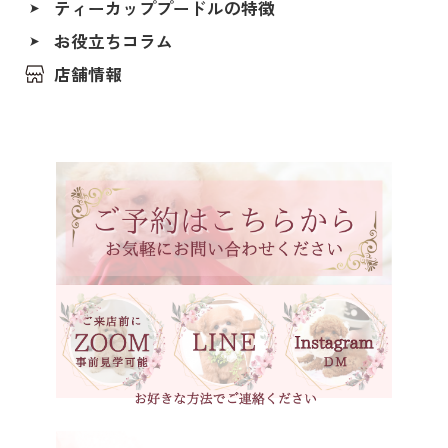
ティーカッププードルの特徴
北海道
ブルー
福島県
お役立ちコラム
レッド（レッド・フォーン）
茨城県
店舗情報
アプリコット（オレンジ・フォーン）
埼玉県
クリーム（ペール・フォーン）
千葉県
東京都
シルバー（グレー）
神奈川県
ホワイト
石川県
ブラック
福井県
ブラックタン
岐阜県
シルバーベージュ
静岡県
ブラウン
長野県
ブラウンタン
愛知県
三重県
ベージュ
滋賀県
京都府