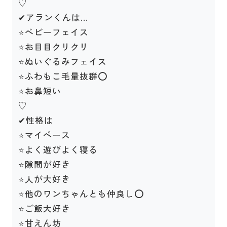
♡
✔アランくんは…
⭐️ベビーフェイス
⭐お目目クリクリ
⭐ぬいぐるみフェイス
⭐️ふわもこ毛量抜群⭕
⭐️お鼻短い
♡
✔性格は
⭐マイペース
⭐よく遊びよく寝る
⭐️隙間が好き
⭐人が大好き
⭐他のワンちゃんとも仲良し⭕
⭐ご飯大好き
⭐甘えん坊