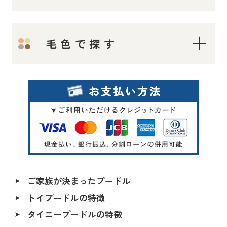
ティーカップ〜タイニープードル
毛色で探す
ティーカッププードル
タイニープードル
ロイヤルティーカッププードル
レッド・フォーン
マイクロティーカッププードル
シルバー
トイプードル
オレンジフォーン（アプリコット）
アプリコット系
アプリコット
レッド〜アプリコット系
ご家族が決まったプードル
シャンパン
トイプードルの特徴
ALL
シルバー＆ホワイト
タイニープードルの特徴
香川県
ペールホーン