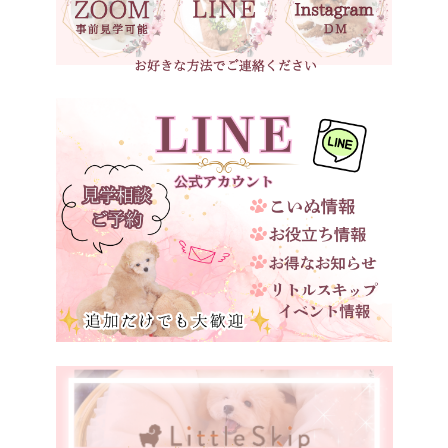
ブラウンタン
愛知県
三重県
ベージュ
滋賀県
京都府
大阪府
兵庫県
奈良県
和歌山県
鳥取県
島根県
岡山県
広島県
山口県
徳島県
愛媛県