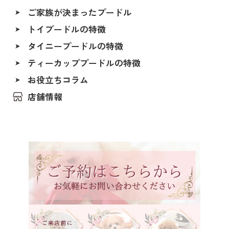
レッド〜アプリコット系
ご家族が決まったプードル
シャンパン
トイプードルの特徴
ALL
シルバー＆ホワイト
タイニープードルの特徴
香川県
ペールホーン
ティーカッププードルの特徴
北海道
ブルー
福島県
お役立ちコラム
レッド（レッド・フォーン）
茨城県
店舗情報
アプリコット（オレンジ・フォーン）
埼玉県
クリーム（ペール・フォーン）
千葉県
東京都
シルバー（グレー）
神奈川県
ホワイト
石川県
ブラック
福井県
ブラックタン
岐阜県
シルバーベージュ
静岡県
ブラウン
長野県