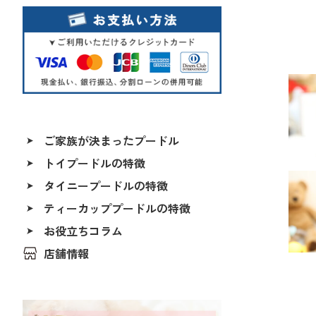
ご家族が決まったプードル
トイプードルの特徴
ALL
タイニープードルの特徴
香川県
北海道
ティーカッププードルの特徴
福島県
お役立ちコラム
茨城県
店舗情報
埼玉県
千葉県
東京都
神奈川県