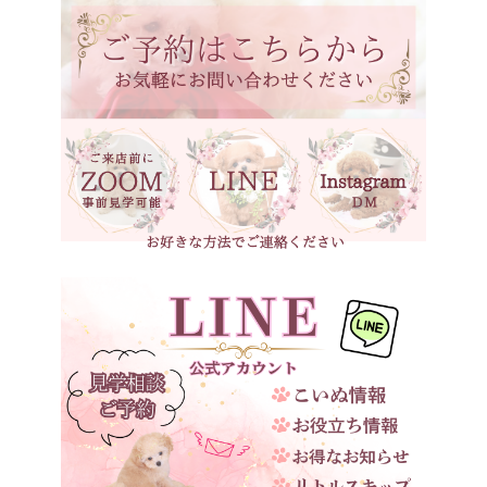
神奈川県
ホワイト
石川県
ブラック
福井県
ブラックタン
岐阜県
シルバーベージュ
静岡県
ブラウン
長野県
ブラウンタン
愛知県
三重県
ベージュ
滋賀県
京都府
大阪府
兵庫県
奈良県
和歌山県
鳥取県
島根県