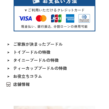
マイクロティーカッププードル
シルバー
トイプードル
オレンジフォーン（アプリコット）
アプリコット系
アプリコット
レッド〜アプリコット系
ご家族が決まったプードル
シャンパン
トイプードルの特徴
ALL
シルバー＆ホワイト
タイニープードルの特徴
香川県
ペールホーン
ティーカッププードルの特徴
北海道
ブルー
福島県
お役立ちコラム
レッド（レッド・フォーン）
茨城県
店舗情報
アプリコット（オレンジ・フォーン）
埼玉県
クリーム（ペール・フォーン）
千葉県
東京都
シルバー（グレー）